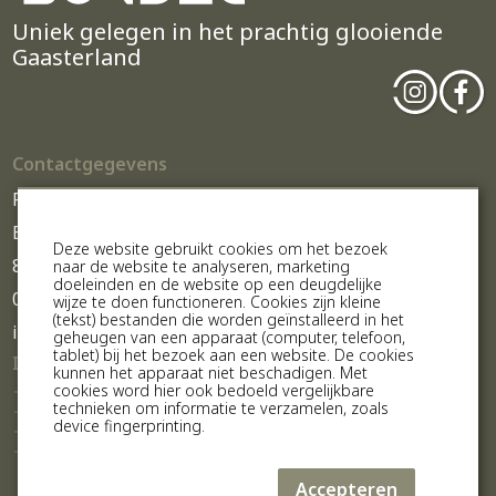
Uniek gelegen in het prachtig glooiende
Gaasterland
Contactgegevens
Parc Sondel
Beuckenswijkstraat 26
Deze website gebruikt cookies om het bezoek
8565 GN Sondel
naar de website te analyseren, marketing
doeleinden en de website op een deugdelijke
0514-602300
wijze te doen functioneren. Cookies zijn kleine
(tekst) bestanden die worden geïnstalleerd in het
info@parcsondel.nl
geheugen van een apparaat (computer, telefoon,
tablet) bij het bezoek aan een website. De cookies
Informatie
kunnen het apparaat niet beschadigen. Met
De Bungalows
cookies word hier ook bedoeld vergelijkbare
Historie Parc Sondel
technieken om informatie te verzamelen, zoals
Gaasterland
IJsselmeer
device fingerprinting.
Onze buren
De Friese Meren
Contact
Zoek & boek
Accepteren