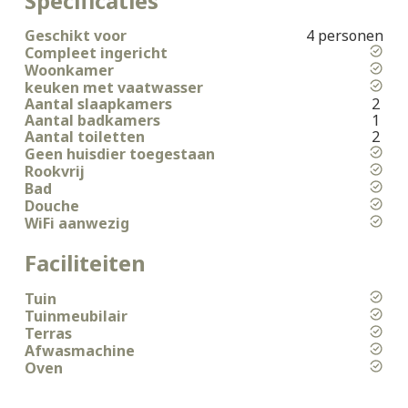
Specificaties
Geschikt voor
4 personen
Compleet ingericht
Woonkamer
keuken met vaatwasser
Aantal slaapkamers
2
Aantal badkamers
1
Aantal toiletten
2
Geen huisdier toegestaan
Rookvrij
Bad
Douche
WiFi aanwezig
Faciliteiten
Tuin
Tuinmeubilair
Terras
Afwasmachine
Oven