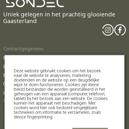
Uniek gelegen in het prachtig glooiende
Gaasterland
Contactgegevens
Parc Sondel
Beuckenswijkstraat 26
Deze website gebruikt cookies om het bezoek
8565 GN Sondel
naar de website te analyseren, marketing
doeleinden en de website op een deugdelijke
0514-602300
wijze te doen functioneren. Cookies zijn kleine
(tekst) bestanden die worden geïnstalleerd in het
info@parcsondel.nl
geheugen van een apparaat (computer, telefoon,
tablet) bij het bezoek aan een website. De cookies
Informatie
kunnen het apparaat niet beschadigen. Met
De Bungalows
cookies word hier ook bedoeld vergelijkbare
Historie Parc Sondel
technieken om informatie te verzamelen, zoals
Gaasterland
IJsselmeer
device fingerprinting.
Onze buren
De Friese Meren
Contact
Zoek & boek